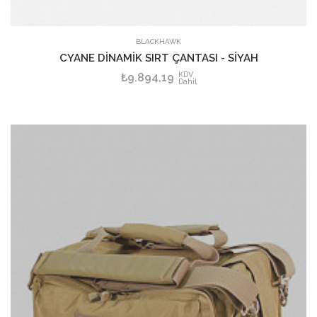
SEPETE EKLE
BLACKHAWK
CYANE DİNAMİK SIRT ÇANTASI - SİYAH
KDV
₺9.894,19
Dahil