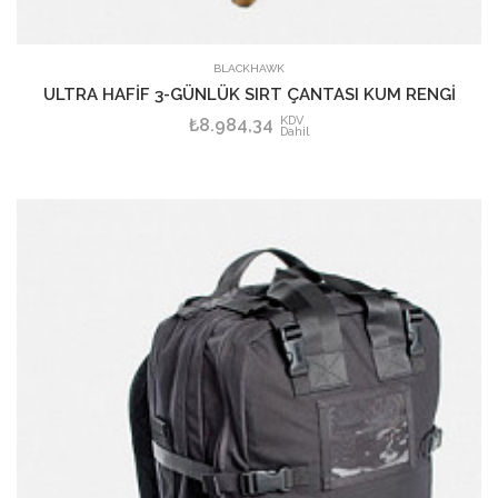
SEPETE EKLE
BLACKHAWK
ULTRA HAFİF 3-GÜNLÜK SIRT ÇANTASI KUM RENGİ
KDV
₺8.984,34
Dahil