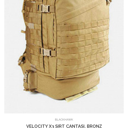
SEPETE EKLE
BLACKHAWK
VELOCITY X3 SIRT ÇANTASI, BRONZ