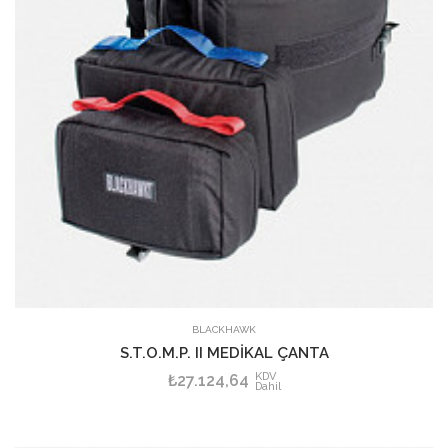
SEPETE EKLE
BLACKHAWK
S.T.O.M.P. II MEDİKAL ÇANTA
KDV
₺27.124,64
Dahil