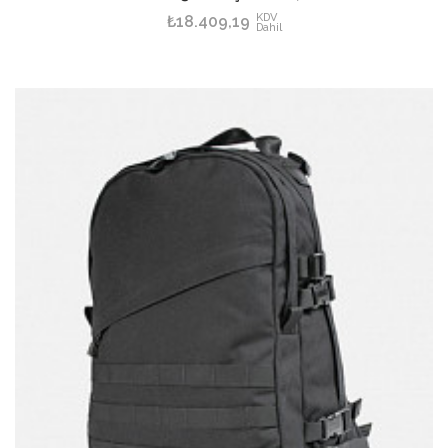
KDV
₺18.409,19
Dahil