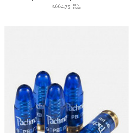
KDV
₺664,75
Dahil