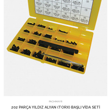
SEPETE EKLE
PACHMAYR
202 PARÇA YILDIZ ALYAN (TORX) BAŞLI VİDA SETİ