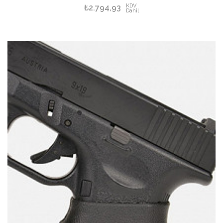
KDV
₺2.794,93
Dahil