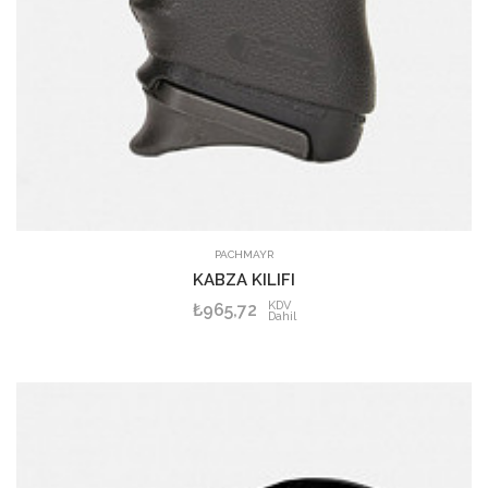
PACHMAYR
KABZA KILIFI
KDV
₺965,72
Dahil