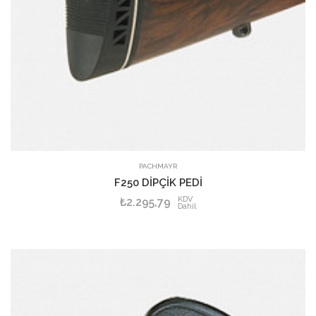
PACHMAYR
F250 DİPÇİK PEDİ
KDV
₺2.295,79
Dahil