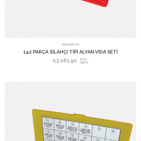
SEPETE EKLE
PACHMAYR
142 PARÇA SİLAHÇI TİPİ ALYAN VİDA SETİ
KDV
₺3.083,90
Dahil