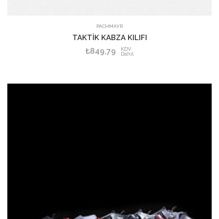
PACHMAYR
TAKTİK KABZA KILIFI
KDV
₺849,79
Dahil