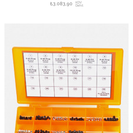
KDV
₺3.083,90
Dahil