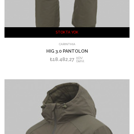
STOKTA YOK
CARINTHIA
HIG 3.0 PANTOLON
KDV
₺18.482,27
Dahil