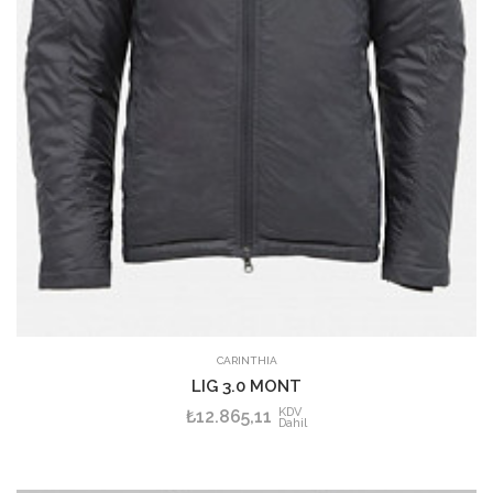
CARINTHIA
LIG 3.0 MONT
KDV
₺12.865,11
Dahil