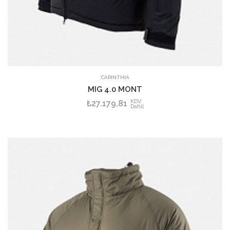
CARINTHIA
MIG 4.0 MONT
KDV
₺27.179,81
Dahil