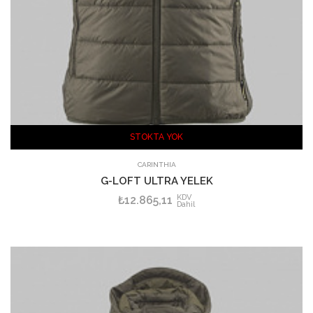
STOKTA YOK
CARINTHIA
G-LOFT ULTRA YELEK
KDV
₺12.865,11
Dahil