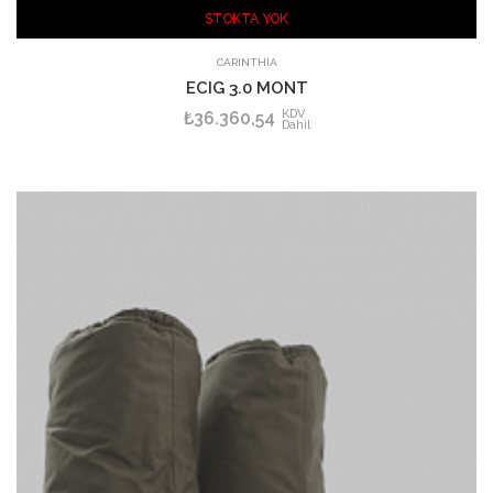
STOKTA YOK
CARINTHIA
ECIG 3.0 MONT
KDV
₺36.360,54
Dahil