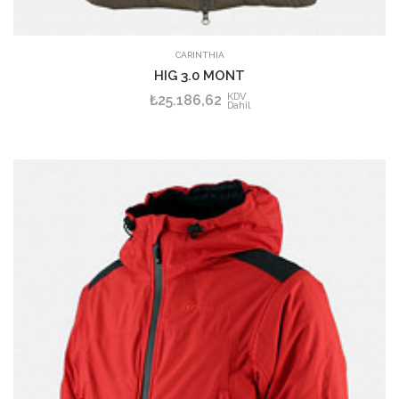
CARINTHIA
HIG 3.0 MONT
KDV
₺25.186,62
Dahil