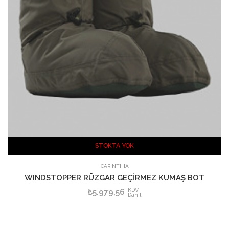
STOKTA YOK
SEPETE EKLE
CARINTHIA
WINDSTOPPER RÜZGAR GEÇİRMEZ KUMAŞ BOT
KDV
₺5.979,56
Dahil