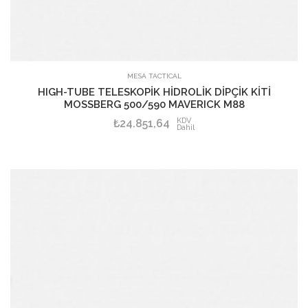
SEPETE EKLE
MESA TACTICAL
HIGH-TUBE TELESKOPİK HİDROLİK DİPÇİK KİTİ
MOSSBERG 500/590 MAVERICK M88
KDV
₺24.851,64
Dahil