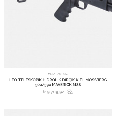
SEPETE EKLE
MESA TACTICAL
LEO TELESKOPİK HİDROLİK DİPÇİK KİTİ, MOSSBERG
500/590 MAVERICK M88
KDV
₺19.709,92
Dahil