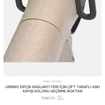
MESA TACTICAL
URBINO DİPÇİK BAĞLANTI YERİ İÇİN ÇİFT TARAFLI ASKI
KAYIŞI KOLONU GEÇİRME NOKTASI
KDV
₺991,21
Dahil