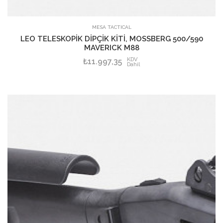
SEPETE EKLE
MESA TACTICAL
LEO TELESKOPİK DİPÇİK KİTİ, MOSSBERG 500/590
MAVERICK M88
KDV
₺11.997,35
Dahil