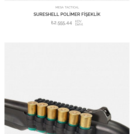
MESA TACTICAL
SURESHELL POLİMER FİŞEKLİK
KDV
₺2.555,44
Dahil