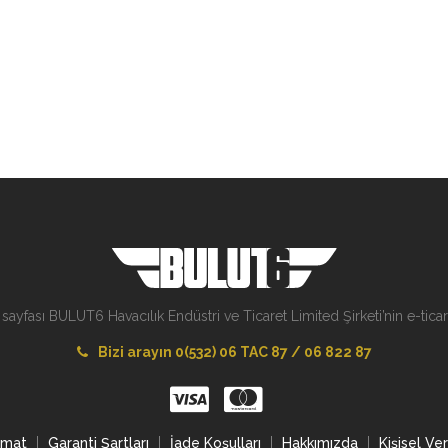
 sayfası BULUT6 Havacılık Endüstri ve Ticaret Limited Şirketi’nin e-ticare
Bizi arayın 0(532) 06 TAC 87 / 06 822 87
imat
Garanti Şartları
İade Koşulları
Hakkımızda
Kişisel Ve