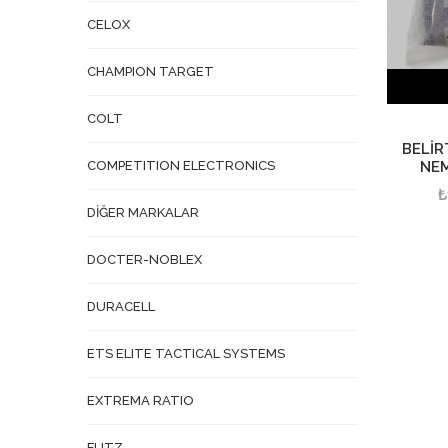
CELOX
CHAMPION TARGET
COLT
BELİR
NEM
COMPETITION ELECTRONICS
₺
DİĞER MARKALAR
DOCTER-NOBLEX
DURACELL
ETS ELITE TACTICAL SYSTEMS
EXTREMA RATIO
FLITZ