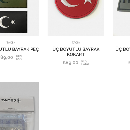
SEPETE EKLE
TAC87
TAC87
UTLU BAYRAK PEÇ
ÜÇ BOYUTLU BAYRAK
ÜÇ BO
KOKART
KDV
₺89,00
Dahil
KDV
₺89,00
Dahil