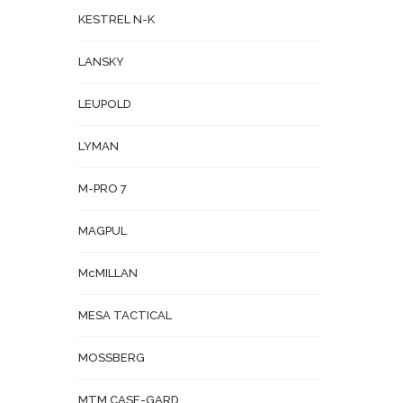
KESTREL N-K
LANSKY
LEUPOLD
LYMAN
M-PRO 7
MAGPUL
McMILLAN
MESA TACTICAL
MOSSBERG
MTM CASE-GARD