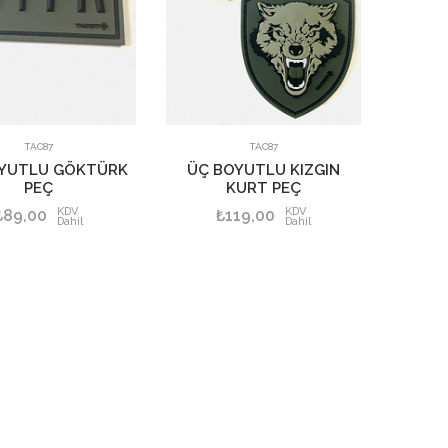
SEPETE EKLE
TAC87
TAC87
YUTLU GÖKTÜRK
ÜÇ BOYUTLU KIZGIN
PEÇ
KURT PEÇ
KDV
KDV
₺89,00
₺119,00
Dahil
Dahil