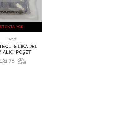
STOKTA YOK
TAC87
TEÇLİ SİLİKA JEL
 ALICI POŞET
KDV
131,78
Dahil