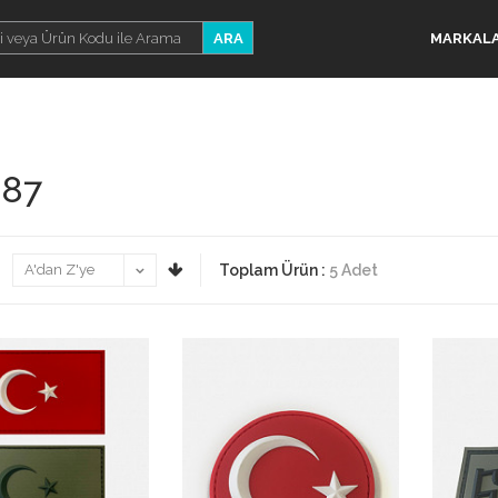
ARA
MARKAL
87
a
Toplam Ürün :
5 Adet