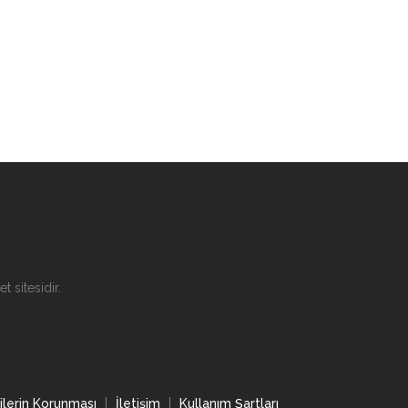
t sitesidir.
rilerin Korunması
İletişim
Kullanım Şartları