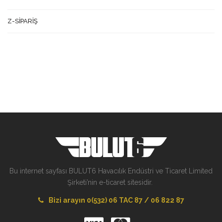
Z-SİPARİŞ
Bu internet sayfası BULUT6 Havacılık Endüstri ve Ticaret Limited
Şirketi’nin e-ticaret sitesidir.
Bizi arayın 0(532) 06 TAC 87 / 06 822 87