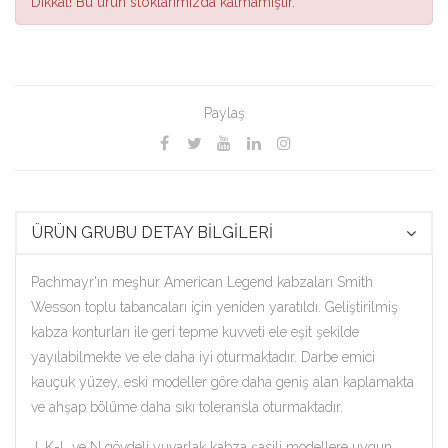
Dikkat!
Bu ürün stoklarımızda kalmamıştır.
Paylaş
ÜRÜN GRUBU DETAY BİLGİLERİ
Pachmayr'ın meşhur American Legend kabzaları Smith
Wesson toplu tabancaları için yeniden yaratıldı. Geliştirilmiş
kabza konturları ile geri tepme kuvveti ele eşit şekilde
yayılabilmekte ve ele daha iyi oturmaktadır. Darbe emici
kauçuk yüzey, eski modeller göre daha geniş alan kaplamakta
ve ahşap bölüme daha sıkı toleransla oturmaktadır.
J, K-L ve N gövdeli yuvarlak kabza şasili modellere uygun