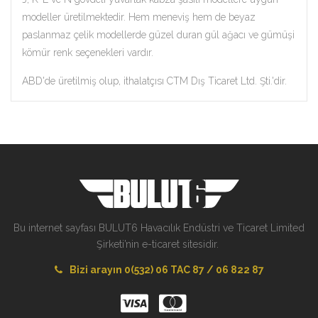
modeller üretilmektedir. Hem meneviş hem de beyaz
paslanmaz çelik modellerde güzel duran gül ağacı ve gümüşi
kömür renk seçenekleri vardır.
ABD'de üretilmiş olup, ithalatçısı CTM Dış Ticaret Ltd. Şti.'dir.
Bu internet sayfası BULUT6 Havacılık Endüstri ve Ticaret Limited
Şirketi’nin e-ticaret sitesidir.
Bizi arayın 0(532) 06 TAC 87 / 06 822 87