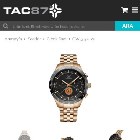
ARA
Anasayfa
Saatler
Glock Saat
GW-35-2-22