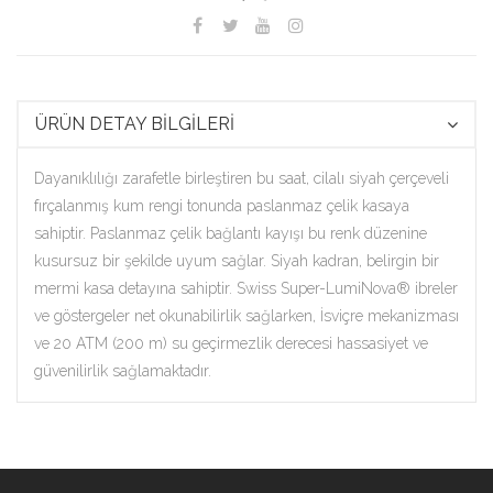
ÜRÜN DETAY BİLGİLERİ
Dayanıklılığı zarafetle birleştiren bu saat, cilalı siyah çerçeveli
fırçalanmış kum rengi tonunda paslanmaz çelik kasaya
sahiptir. Paslanmaz çelik bağlantı kayışı bu renk düzenine
kusursuz bir şekilde uyum sağlar. Siyah kadran, belirgin bir
mermi kasa detayına sahiptir. Swiss Super-LumiNova® ibreler
ve göstergeler net okunabilirlik sağlarken, İsviçre mekanizması
ve 20 ATM (200 m) su geçirmezlik derecesi hassasiyet ve
güvenilirlik sağlamaktadır.