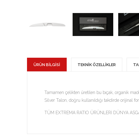
ÜRÜN BİLGİSİ
TEKNİK ÖZELLİKLER
TA
Tamamen çelikten üretilen bu bıçak, organik madde
Silver Talon, doğru kullanıldığı takdirde orijin
TÜM EXTREMA RATIO ÜRÜNLERİ DÜNYA ASGARİ