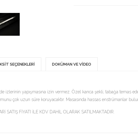
KSİT SEÇENEKLERİ
DOKÜMAN VE VİDEO
 izlerinin yapışmasına izin vermez. Özel kanca şekli, tabağa temas eden 
al formunu çok uzun süre koruyacaktır. Masasında hassas enstrümanlar bul
 SATIŞ FİYATI İLE KDV DAHİL OLARAK SATILMAKTADIR.