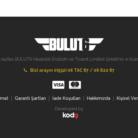
 sayfası BULUT6 Havacılık Endüstri ve Ticaret Limited Şirketi’nin e-ticare
Bizi arayın 0(532) 06 TAC 87 / 06 822 87
imat
Garanti Şartları
İade Koşulları
Hakkımızda
Kişisel Ve
Developed by