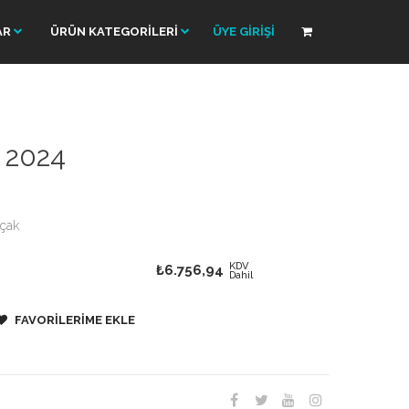
AR
ÜRÜN KATEGORİLERİ
ÜYE GİRİŞİ
 2024
ıçak
KDV
₺6.756,94
Dahil
FAVORİLERİME EKLE