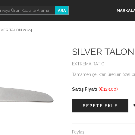
ARA
MARKAL
LVER TALON 2024
SILVER TALON
EXTREMA RATIO
Tamamen çelikten üretilen özel b
Satış Fiyatı
(€123.00)
SEPETE EKLE
Paylaş