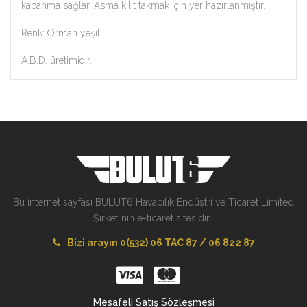
kapanma sağlar. Asma kilit takmak için yer hazırlanmıştır.
Renk: Orman yeşili.
A.B.D. üretimidir.
Bu internet sayfası BULUT6 Havacılık Endüstri ve Ticaret Limited
Şirketi’nin e-ticaret sitesidir.
Bizi arayın 0(532) 06 TAC 87 / 06 822 87
Mesafeli Satış Sözleşmesi