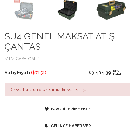
SU4 GENEL MAKSAT ATIŞ
ÇANTASI
MTM CASE-GARD
KDV
Satış Fiyatı
($71.51)
₺3.404,39
Dahil
Dikkat!
Bu ürün stoklarımızda kalmamıştır.
FAVORİLERİME EKLE
GELİNCE HABER VER