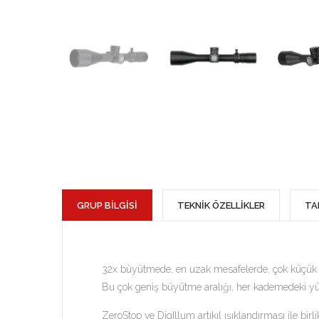
GRUP BİLGİSİ
TEKNİK ÖZELLİKLER
TA
32x büyütmede, en uzak mesafelerde, çok küçük hed
Bu çok geniş büyütme aralığı, her kademedeki yük
ZeroStop ve DigIllum artıkıl ışıklandırması ile b