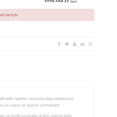
₺164.249,33
Dahil
almamıştır.
 eden hedefleri kolaylıkla takip edebilirsiniz.
 çözüm olacak bir dürbün sunmaktadır.
ürbün 34 cm’lik uzunlukta ve 800 gramın biraz