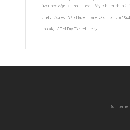
üzerinde ağırlıkla hazırlandı. Böyle bir dürbünün
Üretici Adresi: 336 Hazen Lane Orofino, ID 8354
İthalatçı: CTM Dış Ticaret Ltd Şti.
Bu internet