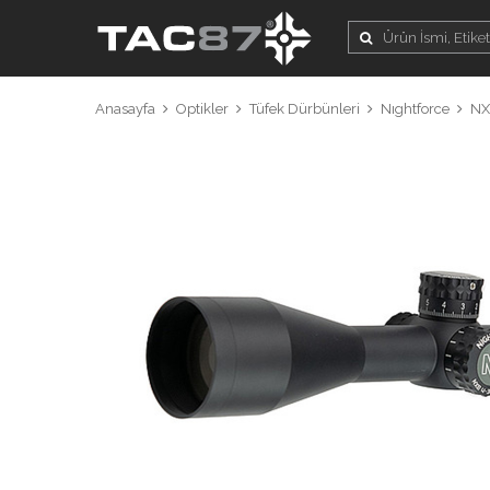
Anasayfa
Optikler
Tüfek Dürbünleri
Nıghtforce
NX