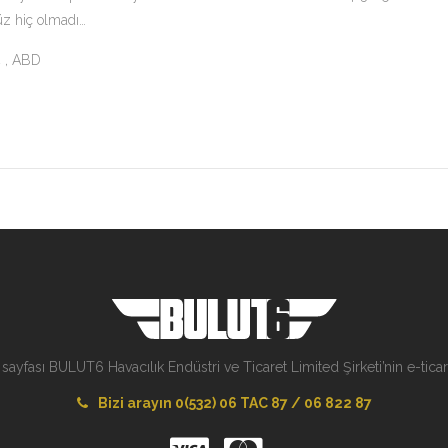
üz hiç olmadı…
4 , ABD
 sayfası BULUT6 Havacılık Endüstri ve Ticaret Limited Şirketi’nin e-ticare
Bizi arayın 0(532) 06 TAC 87 / 06 822 87