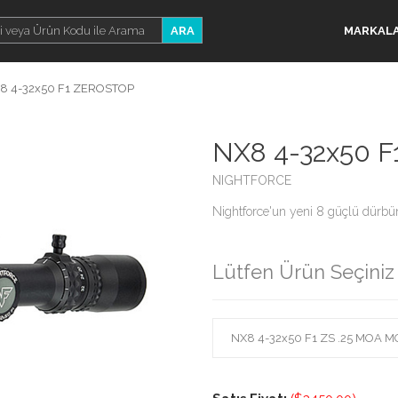
ARA
MARKAL
8 4-32x50 F1 ZEROSTOP
NX8 4-32x50 
NIGHTFORCE
Nightforce'un yeni 8 güçlü dürbü
Lütfen Ürün Seçiniz 