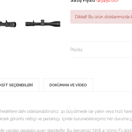
Satış Fiyatı
($3450.00)
Dikkat!
Bu ürün stoklarımızda k
Paylaş
KSİT SEÇENEKLERİ
DOKÜMAN VE VİDEO
eflere dahi odaklanabilirsiniz. 4x büyütmede ise yakın veya hızlı hareket
sek görüntü netliği ve parlaklığı, içinde bulunabileceğiniz her duruma
irlikte yandan paralaks ayarı standarttır. Bu benzersiz NX8 4-32x50 F1 d