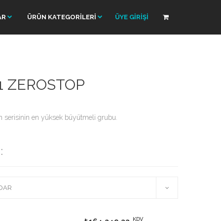
AR
ÜRÜN KATEGORİLERİ
ÜYE GİRİŞİ
F1 ZEROSTOP
n serisinin en yüksek büyütmeli grubu.
:
KDV