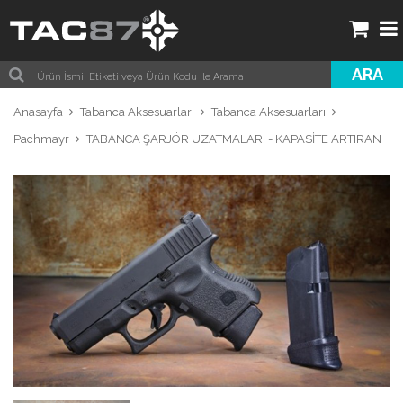
ARA
Anasayfa
Tabanca Aksesuarları
Tabanca Aksesuarları
Pachmayr
TABANCA ŞARJÖR UZATMALARI - KAPASİTE ARTIRAN