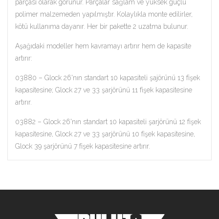
parçası olarak görünür. Parçalar sağlam ve yüksek güçlü
polimer malzemeden yapılmıştır. Kolaylıkla monte edilirler,
kötü kullanıma dayanır. Her bir pakette 2 uzatma bulunur.
Aşağıdaki modeller hem kavramayı artırır hem de kapasite
artırır:
03880 – Glock 26'nın standart 10 kapasiteli şajörünü 13 fişek
kapasitesine; Glock 27 ve 33 şarjörünü 11 fişek kapasitesine
artırır.
03882 – Glock 26'nın standart 10 kapasiteli şarjörünü 12 fişek
kapasitesine, Glock 27 ve 33 şarjörünü 10 fişek kapasitesine,
Glock 39 şarjörünü 7 fişek kapasitesine artırır.